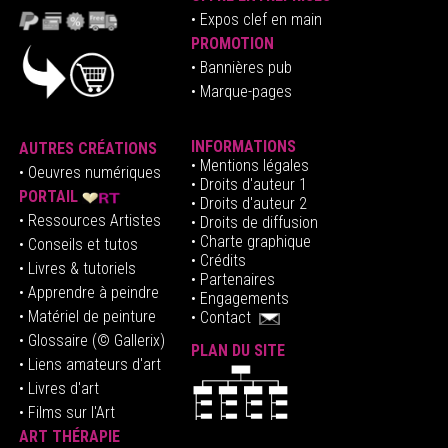
•
E
xpos clef en mai
n
PROMOTION
• Bannières pub
• Marque-pages
INFORMATIONS
AUTRES CRÉATIONS
•
Mentions légales
•
Oeuvres numériques
• Droits d'auteur
1
PORTAIL
• Droits d'auteur 2
• Ressources Artistes
• Droits de diffusion
• Charte graphique
• Conseils et tutos
• Crédits
• Livres & tutoriels
•
Partenaires
• Apprendre à peindre
•
Engagements
• Matériel de peinture
•
Contact
• Glossaire
(© Gallerix)
PLAN DU SITE
•
Liens amateurs d'art
• Livres d'art
• Films sur l'Art
ART THÉRAPIE