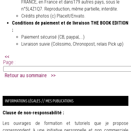
FRANCE, en France et dans179 autres pays, sous le
n°5L4Z1Q7. Reproduction, même partielle, interdite.
Crédits photos (c) PlaceIt/Envato.
Conditions de paiement et de livraison THE BOOK EDITION
:
Paiement sécurisé (CB, paypal,...)
Livraison suivie (Colissimo, Chronopost, relais Pick up)
<<
Page :
Retour au sommaire
>>
.
INFORMATIONS LÉGALES // MES PUBLICATIONS
Clause de non-responsabilité :
Les ouvrages de formation et tutoriels que je propose
correspondent à une initiative personnelle et non commerciale