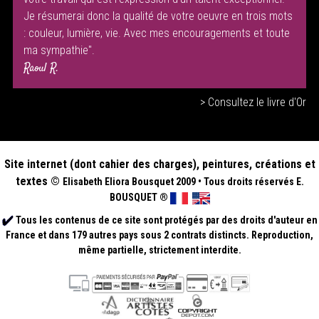
Je résumerai donc la qualité de votre oeuvre en trois mots
: couleur, lumière, vie. Avec mes encouragements et toute
ma sympathie".
Raoul R.
> Consultez le livre d'Or
Site internet (dont cahier des charges), peintures, créations et
textes ©
Elisabeth
Eliora Bousquet
2009
•
Tous droits réservés E.
BOUSQUET
®
Tous les contenus de ce site sont protégés par des droits d'auteur en
France et dans 179 autres pays sous 2 contrats distincts. Reproduction,
même partielle, strictement interdite.
.