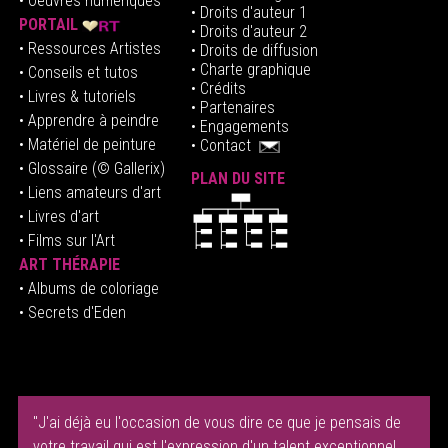
•
Oeuvres numériques
• Droits d'auteur
1
PORTAIL
• Droits d'auteur 2
• Ressources Artistes
• Droits de diffusion
• Charte graphique
• Conseils et tutos
• Crédits
• Livres & tutoriels
•
Partenaires
• Apprendre à peindre
•
Engagements
• Matériel de peinture
•
Contact
• Glossaire
(© Gallerix)
PLAN DU SITE
•
Liens amateurs d'art
• Livres d'art
• Films sur l'Art
ART THÉRAPIE
•
Albums de coloriage
• Secrets d'Eden
"J'ai déjà eu l'occasion de vous dire ce que je pensais de
votre travail qui est l'expression d'un talent exceptionnel.