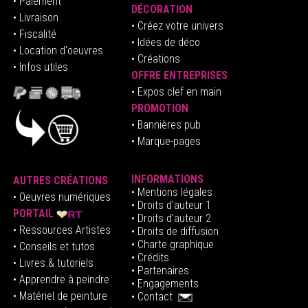
• Paiement
DÉCORATION
• Livraison
• Créez votre univers
• Fiscalité
•
Idées de déco
• Location d'oeuvres
• Créations
• Infos utiles
OFFRE ENTREPRISES
•
E
xpos clef en mai
n
PROMOTION
• Bannières pub
• Marque-pages
INFORMATIONS
AUTRES CRÉATIONS
•
Mentions légales
•
Oeuvres numériques
• Droits d'auteur
1
PORTAIL
• Droits d'auteur 2
• Ressources Artistes
• Droits de diffusion
• Charte graphique
• Conseils et tutos
• Crédits
• Livres & tutoriels
•
Partenaires
• Apprendre à peindre
•
Engagements
• Matériel de peinture
•
Contact