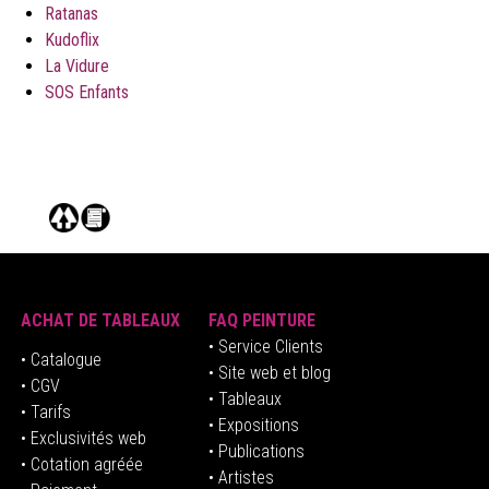
Ratanas
Kudoflix
La Vidure
SOS Enfants
ACHAT DE TABLEAUX
FAQ PEINTURE
• Service Clients
• Catalogue
• Site web et blog
• CGV
• Tableaux
• Tarifs
• Expositions
• Exclusivités web
• Publications
• Cotation agréée
• Artistes