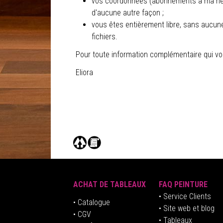
vos coordonnées (abonnements à ma newsle
d'aucune autre façon ;
vous êtes entièrement libre, sans aucun
fichiers.
Pour toute information complémentaire qui vou
Eliora
ACHAT DE TABLEAUX
FAQ PEINTURE
• Service Clients
• Catalogue
• Site web et blog
• CGV
• Tableaux