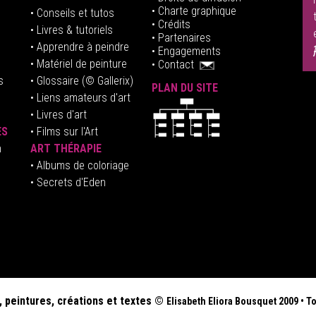
• Charte graphique
• Conseils et tutos
• Crédits
• Livres & tutoriels
•
Partenaires
• Apprendre à peindre
•
Engagements
• Matériel de peinture
•
Contact
s
• Glossaire
(© Gallerix)
PLAN DU SITE
•
Liens amateurs d'art
• Livres d'art
ES
• Films sur l'Art
n
ART THÉRAPIE
•
Albums de coloriage
• Secrets d'Eden
, peintures, créations et textes ©
Elisabeth
Eliora Bousquet
2009
•
To