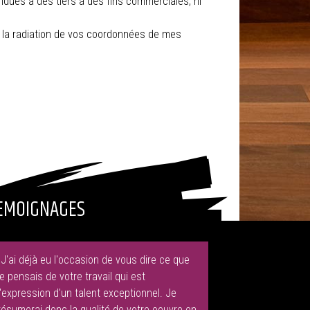
ndues à des tiers à des fins commerciales, ni
r la radiation de vos coordonnées de mes
EMOIGNAGES
"J'ai déjà eu l'occasion de vous dire ce que
je pensais de votre travail qui est
l'expression d'un talent exceptionnel. Je
résumerai donc la qualité de votre oeuvre en