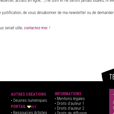
tter, achats en ligne,...) ne sont et ne seront jamais louées, ni ve
e justification, de vous désabonner de ma newsletter ou de demande
s serait utile,
contactez-moi
!
T
INFORMATIONS
AUTRES CRÉATIONS
•
Mentions légales
•
Oeuvres numériques
• Droits d'auteur
1
PORTAIL
• Droits d'auteur 2
• Ressources Artistes
• Droits de diffusion