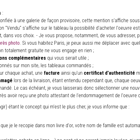
s
:
onfiée à une galerie de façon provisoire, cette mention s'affiche sou
on "Vendu" s'affiche sur le tableau la possibilité d'acheter l'oeuvre 
ut, dans vos choix. - Je vous propose, notamment, de vous adresser, 
après photo
. Si vous habitez Paris, je peux aussi me déplacer avec qu
n totalement gratuite ne vous engage en rien ;
tions complémentaires
qui vous serait utile ;
nnés sur mon site, les tableaux commandés ;
our chaque achat, une
facture
ainsi qu'un
certificat d'authenticité
ma
ommagé
lors de la livraison, étant entendu cependant que, chaque oeu
andé. Le cas échéant, je vous laisserais donc sélectionner une nouv
après avoir reçu une photo attestant de l'endommagement de l'oeuvre
gir) étant le concept qui m'est le plus cher, je vous informe que :
e je le recopie dans mon livre d'or, votre nom de famille est automa