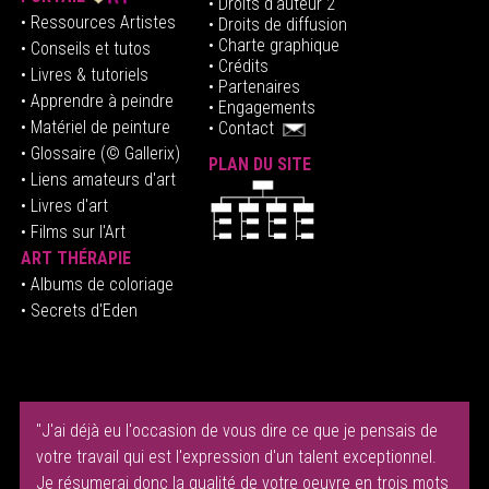
• Droits d'auteur 2
• Ressources Artistes
• Droits de diffusion
• Charte graphique
• Conseils et tutos
• Crédits
• Livres & tutoriels
•
Partenaires
• Apprendre à peindre
•
Engagements
• Matériel de peinture
•
Contact
• Glossaire
(© Gallerix)
PLAN DU SITE
•
Liens amateurs d'art
• Livres d'art
• Films sur l'Art
ART THÉRAPIE
•
Albums de coloriage
• Secrets d'Eden
"J'ai déjà eu l'occasion de vous dire ce que je pensais de
votre travail qui est l'expression d'un talent exceptionnel.
Je résumerai donc la qualité de votre oeuvre en trois mots