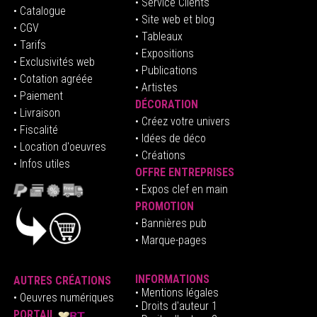
• Service Clients
• Catalogue
• Site web et blog
• CGV
• Tableaux
• Tarifs
• Expositions
• Exclusivités web
• Publications
• Cotation agréée
• Artistes
• Paiement
DÉCORATION
• Livraison
• Créez votre univers
• Fiscalité
•
Idées de déco
• Location d'oeuvres
• Créations
• Infos utiles
OFFRE ENTREPRISES
•
E
xpos clef en mai
n
PROMOTION
• Bannières pub
• Marque-pages
INFORMATIONS
AUTRES CRÉATIONS
•
Mentions légales
•
Oeuvres numériques
• Droits d'auteur
1
PORTAIL