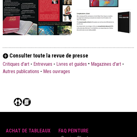
Consulter toute la revue de presse
•
Critiques d'art
•
Entrevues
•
Livres et guides
Magazines d'art
•
Autres publications
•
Mes ouvrages
ACHAT DE TABLEAUX
FAQ PEINTURE