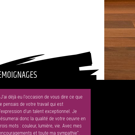
EMOIGNAGES
"J'ai déjà eu l'occasion de vous dire ce que
je pensais de votre travail qui est
l'expression d'un talent exceptionnel. Je
résumerai donc la qualité de votre oeuvre en
trois mots : couleur, lumière, vie. Avec mes
encouragements et toute ma sympathie".