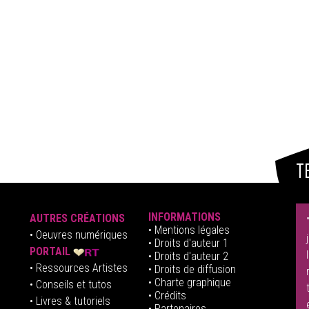
T
INFORMATIONS
AUTRES CRÉATIONS
•
Mentions légales
•
Oeuvres numériques
• Droits d'auteur
1
PORTAIL
• Droits d'auteur 2
• Ressources Artistes
• Droits de diffusion
• Charte graphique
• Conseils et tutos
• Crédits
• Livres & tutoriels
•
Partenaires