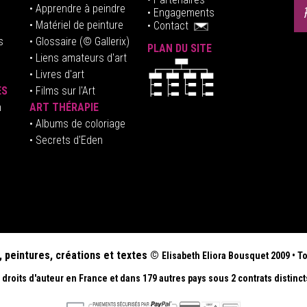
• Apprendre à peindre
•
Engagements
• Matériel de peinture
•
Contact
s
• Glossaire
(© Gallerix)
PLAN DU SITE
•
Liens amateurs d'art
• Livres d'art
ES
• Films sur l'Art
n
ART THÉRAPIE
•
Albums de coloriage
• Secrets d'Eden
, peintures, créations et textes ©
Elisabeth
Eliora Bousquet
2009
•
To
droits d'auteur en France et dans 179 autres pays sous 2 contrats distinct
.