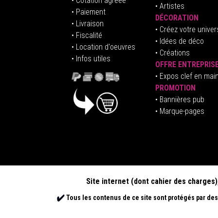
• Cotation agréée
• Artistes
• Paiement
DÉCORATION
• Livraison
• Créez votre univer
• Fiscalité
•
Idées de déco
• Location d'oeuvres
• Créations
• Infos utiles
OFFRE ENTREPRIS
•
E
xpos clef en mai
PROMOTION
• Bannières pub
• Marque-pages
Site internet (dont cahier des charges)
Tous les contenus de ce site sont protégés par des 