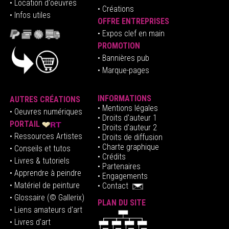
• Location d'oeuvres
• Créations
• Infos utiles
OFFRE ENTREPRISES
•
E
xpos clef en mai
n
PROMOTION
• Bannières pub
• Marque-pages
INFORMATIONS
AUTRES CRÉATIONS
•
Mentions légales
•
Oeuvres numériques
• Droits d'auteur
1
PORTAIL
• Droits d'auteur 2
• Ressources Artistes
• Droits de diffusion
• Charte graphique
• Conseils et tutos
• Crédits
• Livres & tutoriels
•
Partenaires
• Apprendre à peindre
•
Engagements
• Matériel de peinture
•
Contact
• Glossaire
(© Gallerix)
PLAN DU SITE
•
Liens amateurs d'art
• Livres d'art