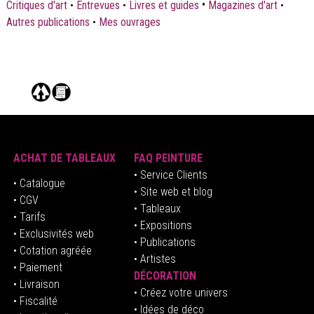
•
Critiques d'art
•
Entrevues
•
Livres et guides
Magazines d'art
•
Autres publications
•
Mes ouvrages
ACHAT DE TABLEAUX
FAQ PEINTURE
• Service Clients
• Catalogue
• Site web et blog
• CGV
• Tableaux
• Tarifs
• Expositions
• Exclusivités web
• Publications
• Cotation agréée
• Artistes
• Paiement
DÉCORATION
• Livraison
• Créez votre univers
• Fiscalité
•
Idées de déco