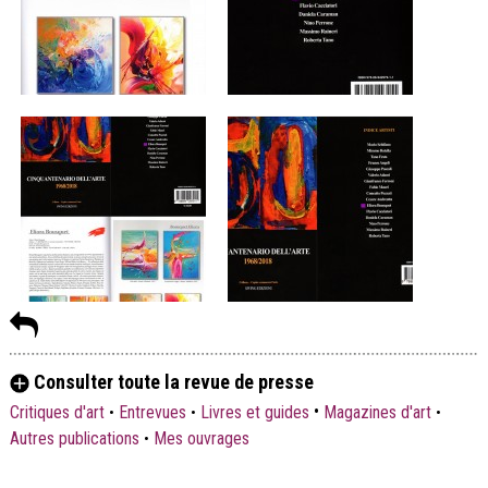
Consulter toute la revue de presse
•
Critiques d'art
•
Entrevues
•
Livres et guides
Magazines d'art
•
Autres publications
•
Mes ouvrages