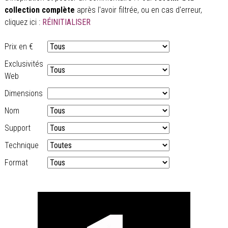
collection complète
après l'avoir filtrée, ou en cas d'erreur,
cliquez ici :
RÉINITIALISER
Prix en €
Exclusivités
Web
Dimensions
Nom
Support
Technique
Format