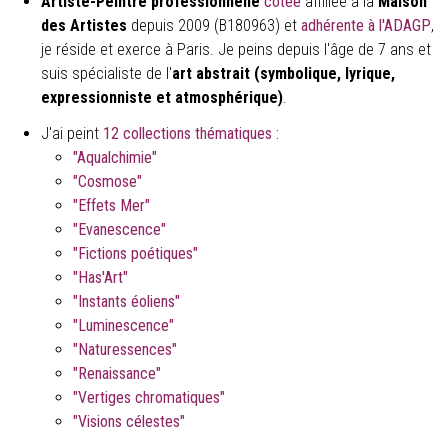
Artiste-Peintre professionnelle
cotée
affiliée à la
Maison
des Artistes
depuis 2009 (B180963) et
adhérente à l'ADAGP
,
je réside et exerce à Paris. Je peins depuis l'âge de 7 ans et
suis spécialiste de l'
art abstrait (symbolique, lyrique,
expressionniste et atmosphérique)
.
J'ai peint
12 collectio
ns thématiques
:
"Aqualchimie"
"Cosmose"
"Effets Mer"
"Evanescence"
"Fictions poétiques"
"Has'Art"
"Instants éoliens"
"Luminescence"
"Naturessences"
"Renaissance"
"Vertiges chromatiques"
"Visions célestes"