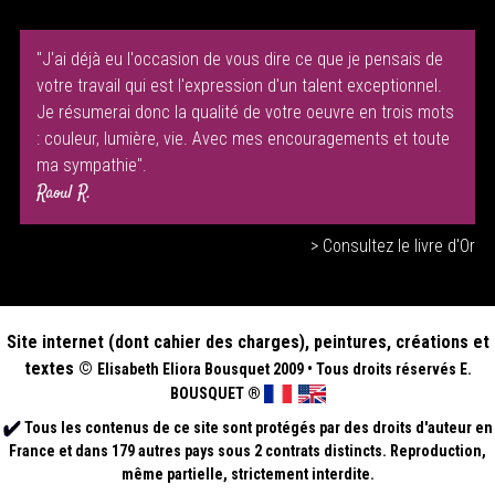
"J'ai déjà eu l'occasion de vous dire ce que je pensais de
votre travail qui est l'expression d'un talent exceptionnel.
Je résumerai donc la qualité de votre oeuvre en trois mots
: couleur, lumière, vie. Avec mes encouragements et toute
ma sympathie".
Raoul R.
> Consultez le livre d'Or
Site internet (dont cahier des charges), peintures, créations et
textes ©
Elisabeth
Eliora Bousquet
2009
•
Tous droits réservés E.
BOUSQUET
®
Tous les contenus de ce site sont protégés par des droits d'auteur en
France et dans 179 autres pays sous 2 contrats distincts. Reproduction,
même partielle, strictement interdite.