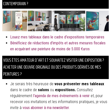
CONTEMPORAIN ?
Louez mes tableaux dans le cadre d'expositions temporaires
Bénéficiez de réductions d'impôts et autres mesures fiscales
en acquérant une peinture de moins de 5.000 €uros
VOUS ÊTES AMATEUR D'ART ET SOUHAITEZ VISITER UNE EXPOSITION ?
ACHETER UNE OEUVRE ORIGINALE OU DES PRODUITS DÉRIVÉS DE MES
PEINTURES ?
Je serais très heureuse de
vous présenter mes tableaux
dans le cadre de
salons
ou
expositions.
Consultez
régulièrement
l'agenda de mes évènements à venir
et, pour
recevoir vos invitations et les informations pratiques, je vous
invite à
vous abonner à ma newsletter.