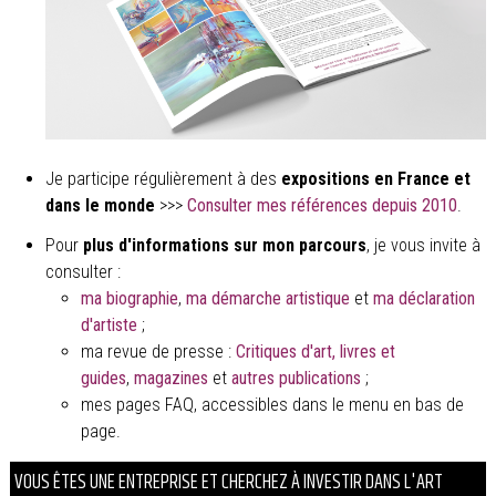
Je participe régulièrement à des
expositions en France et
dans le monde
>>>
Consulter mes références depuis 2010
.
Pour
plus d'informations sur mon parcours
, je vous invite à
consulter :
ma biographie
,
ma démarche artistique
et
ma déclaration
d'artiste
;
ma revue de presse :
Critiques d'art,
livres et
guides
,
magazines
et
autres publications
;
mes pages FAQ, accessibles dans le menu en bas de
page.
VOUS ÊTES UNE ENTREPRISE ET CHERCHEZ À INVESTIR DANS L'ART