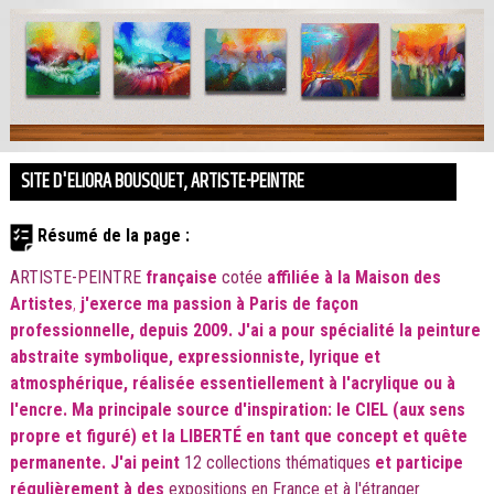
SITE D'ELIORA BOUSQUET, ARTISTE-PEINTRE
Résumé de la page :
ARTISTE-PEINTRE
française
cotée
affiliée à la Maison des
Artistes
,
j'exerce ma passion à Paris de façon
professionnelle, depuis 2009. J'ai a pour spécialité la peinture
abstraite symbolique, expressionniste, lyrique et
atmosphérique, réalisée essentiellement à l'acrylique ou à
l'encre. Ma principale source d'inspiration: le CIEL (aux sens
propre et figuré) et la LIBERTÉ en tant que concept et quête
permanente. J'ai peint
12 collections thématiques
et
participe
régulièrement à des
expositions en France et à l'étranger
.