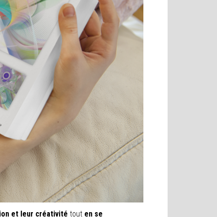
on et leur créativité
tout
en se