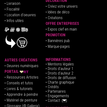
DÉCORATION
• Livraison
• Créez votre univers
• Fiscalité
•
Idées de déco
• Location d'oeuvres
• Créations
• Infos utiles
OFFRE ENTREPRISES
•
E
xpos clef en mai
n
PROMOTION
• Bannières pub
• Marque-pages
INFORMATIONS
AUTRES CRÉATIONS
•
Mentions légales
•
Oeuvres numériques
• Droits d'auteur
1
PORTAIL
• Droits d'auteur 2
• Ressources Artistes
• Droits de diffusion
• Charte graphique
• Conseils et tutos
• Crédits
• Livres & tutoriels
•
Partenaires
• Apprendre à peindre
•
Engagements
• Matériel de peinture
•
Contact
• Glossaire
(© Gallerix)