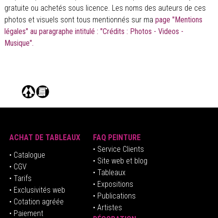
gratuite ou achetés sous licence. Les noms des auteurs de ces
photos et visuels sont tous mentionnés sur ma
page "Mentions
légales" au paragraphe intitulé : "Crédits : Photos - Videos -
Musique".
ACHAT DE TABLEAUX
FAQ PEINTURE
• Service Clients
• Catalogue
• Site web et blog
• CGV
• Tableaux
• Tarifs
• Expositions
• Exclusivités web
• Publications
• Cotation agréée
• Artistes
• Paiement