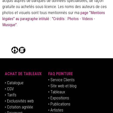
acquis auprès de banques de données spécialisées, de façon
gratuite ou achetés sous licence. Les noms des auteurs de ces
photos et visuels sont tous mentionnés sur ma
page "Mentions
légales" au paragraphe intitulé : "Crédits : Photos - Videos -
Musique".
ACHAT DE TABLEAUX
FAQ PEINTURE
• Service Clients
• Catalogue
• Site web et blog
• CGV
• Tableaux
• Tarifs
• Expositions
• Exclusivités web
• Publications
• Cotation agréée
• Artistes