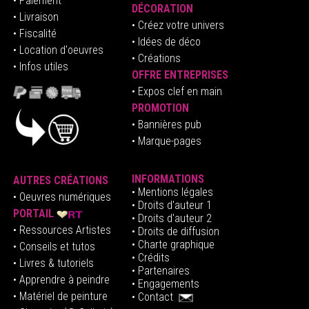
• Paiement
DÉCORATION
• Livraison
• Créez votre univers
• Fiscalité
•
Idées de déco
• Location d'oeuvres
• Créations
• Infos utiles
OFFRE ENTREPRISES
•
E
xpos clef en mai
n
PROMOTION
• Bannières pub
• Marque-pages
INFORMATIONS
AUTRES CRÉATIONS
•
Mentions légales
•
Oeuvres numériques
• Droits d'auteur
1
PORTAIL
• Droits d'auteur 2
• Ressources Artistes
• Droits de diffusion
• Charte graphique
• Conseils et tutos
• Crédits
• Livres & tutoriels
•
Partenaires
• Apprendre à peindre
•
Engagements
• Matériel de peinture
•
Contact