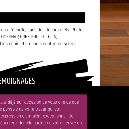
res à l'échelle, dans des décors réels. Photos
STOCKSNAP, FREE PNG, FOTOLIA,
 les noms et prénoms sont listés sur ma
EMOIGNAGES
"J'ai déjà eu l'occasion de vous dire ce que
je pensais de votre travail qui est
l'expression d'un talent exceptionnel. Je
résumerai donc la qualité de votre oeuvre en