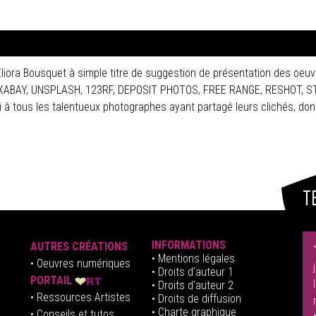
Eliora Bousquet à simple titre de suggestion de présentation des oeuv
 PIXABAY, UNSPLASH, 123RF, DEPOSIT PHOTOS, FREE RANGE, RESHOT, 
tous les talentueux photographes ayant partagé leurs clichés, dont
T
INFORMATIONS
AUTRES CRÉATIONS
•
Mentions légales
•
Oeuvres numériques
• Droits d'auteur
1
PORTAIL
• Droits d'auteur 2
• Ressources Artistes
• Droits de diffusion
• Charte graphique
• Conseils et tutos