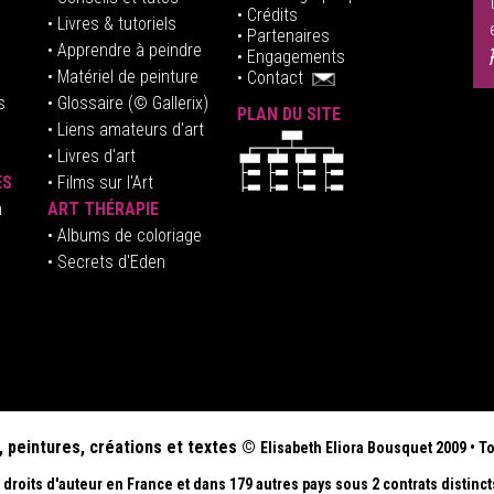
• Crédits
• Livres & tutoriels
•
Partenaires
• Apprendre à peindre
•
Engagements
• Matériel de peinture
•
Contact
s
• Glossaire
(© Gallerix)
PLAN DU SITE
•
Liens amateurs d'art
• Livres d'art
ES
• Films sur l'Art
n
ART THÉRAPIE
•
Albums de coloriage
• Secrets d'Eden
, peintures, créations et textes ©
Elisabeth
Eliora Bousquet
2009
•
To
droits d'auteur en France et dans 179 autres pays sous 2 contrats distinct