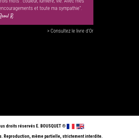
trois mots : couleur, lumière, vie. Avec mes
encouragements et toute ma sympathie".
Raoul R.
> Consultez le livre d'Or
us droits réservés E. BOUSQUET
®
s. Reproduction, même partielle, strictement interdite.