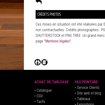
CRÉDITS PHOTOS
Ces mises en situation ont été réalisées par 
non contractuelles. Crédits photographes :
SHUTTERSTOCK et PNG TREE. Un grand merci à 
page
"Mentions légales".
ACHAT DE TABLEAUX
FAQ PEINTURE
• Service Clients
• Catalogue
• Site web et blog
• CGV
• Tableaux
• Tarifs
• Expositions