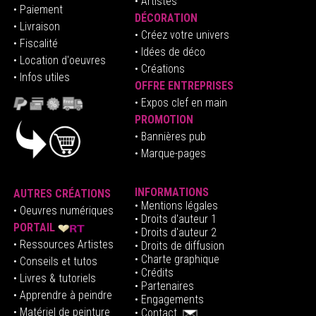
• Artistes
• Paiement
DÉCORATION
• Livraison
• Créez votre univers
• Fiscalité
•
Idées de déco
• Location d'oeuvres
• Créations
• Infos utiles
OFFRE ENTREPRISES
•
E
xpos clef en mai
n
PROMOTION
• Bannières pub
• Marque-pages
INFORMATIONS
AUTRES CRÉATIONS
•
Mentions légales
•
Oeuvres numériques
• Droits d'auteur
1
PORTAIL
• Droits d'auteur 2
• Ressources Artistes
• Droits de diffusion
• Charte graphique
• Conseils et tutos
• Crédits
• Livres & tutoriels
•
Partenaires
• Apprendre à peindre
•
Engagements
• Matériel de peinture
•
Contact