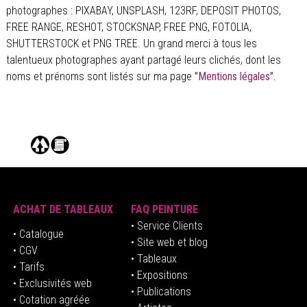
photographes : PIXABAY, UNSPLASH, 123RF, DEPOSIT PHOTOS,
FREE RANGE, RESHOT, STOCKSNAP, FREE PNG, FOTOLIA,
SHUTTERSTOCK et PNG TREE. Un grand merci à tous les
talentueux photographes ayant partagé leurs clichés, dont les
noms et prénoms sont listés sur ma page
"Mentions légales".
ACHAT DE TABLEAUX
FAQ PEINTURE
• Service Clients
• Catalogue
• Site web et blog
• CGV
• Tableaux
• Tarifs
• Expositions
• Exclusivités web
• Publications
• Cotation agréée