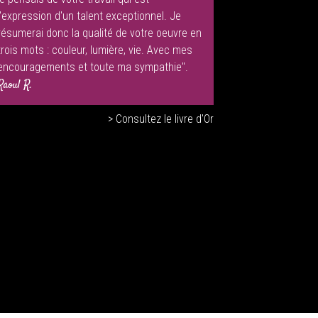
l'expression d'un talent exceptionnel. Je
résumerai donc la qualité de votre oeuvre en
trois mots : couleur, lumière, vie. Avec mes
encouragements et toute ma sympathie".
Raoul R.
> Consultez le livre d'Or