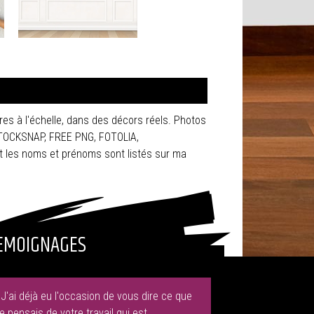
res à l'échelle, dans des décors réels. Photos
STOCKSNAP, FREE PNG, FOTOLIA,
 les noms et prénoms sont listés sur ma
EMOIGNAGES
"J'ai déjà eu l'occasion de vous dire ce que
je pensais de votre travail qui est