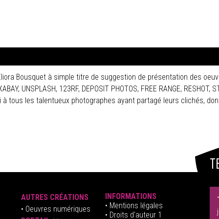
Eliora Bousquet à simple titre de suggestion de présentation des oeuv
 PIXABAY, UNSPLASH, 123RF, DEPOSIT PHOTOS, FREE RANGE, RESHOT, 
tous les talentueux photographes ayant partagé leurs clichés, dont
T
INFORMATIONS
AUTRES CRÉATIONS
•
Mentions légales
•
Oeuvres numériques
• Droits d'auteur
1