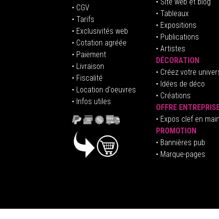
• Site web et blog
• CGV
• Tableaux
• Tarifs
• Expositions
• Exclusivités web
• Publications
• Cotation agréée
• Artistes
• Paiement
DÉCORATION
• Livraison
• Créez votre univer
• Fiscalité
•
Idées de déco
• Location d'oeuvres
• Créations
• Infos utiles
OFFRE ENTREPRIS
•
E
xpos clef en mai
PROMOTION
• Bannières pub
• Marque-pages