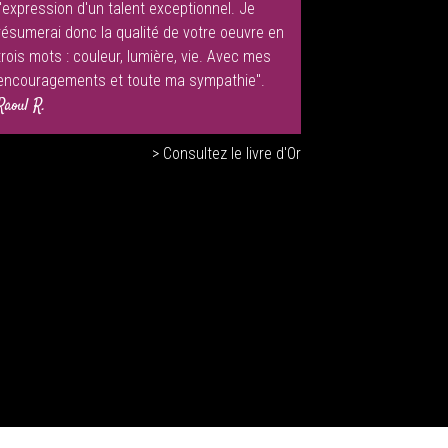
l'expression d'un talent exceptionnel. Je
résumerai donc la qualité de votre oeuvre en
trois mots : couleur, lumière, vie. Avec mes
encouragements et toute ma sympathie".
Raoul R.
> Consultez le livre d'Or