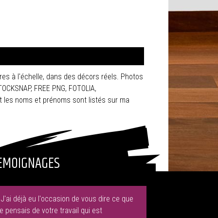
res à l'échelle, dans des décors réels. Photos
STOCKSNAP, FREE PNG, FOTOLIA,
 les noms et prénoms sont listés sur ma
EMOIGNAGES
"J'ai déjà eu l'occasion de vous dire ce que
je pensais de votre travail qui est