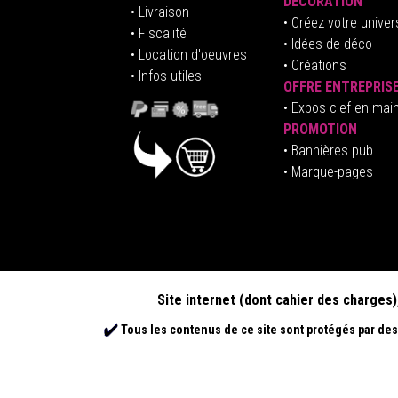
DÉCORATION
• Livraison
• Créez votre univer
• Fiscalité
•
Idées de déco
• Location d'oeuvres
• Créations
• Infos utiles
OFFRE ENTREPRIS
•
E
xpos clef en mai
PROMOTION
• Bannières pub
• Marque-pages
Site internet (dont cahier des charges)
Tous les contenus de ce site sont protégés par des 