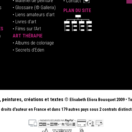
• Matériel de peinture
•
Contact
s
• Glossaire
(© Gallerix)
PLAN DU SITE
•
Liens amateurs d'art
• Livres d'art
ES
• Films sur l'Art
n
ART THÉRAPIE
•
Albums de coloriage
• Secrets d'Eden
, peintures, créations et textes ©
Elisabeth
Eliora Bousquet
2009
•
To
droits d'auteur en France et dans 179 autres pays sous 2 contrats distinct
.