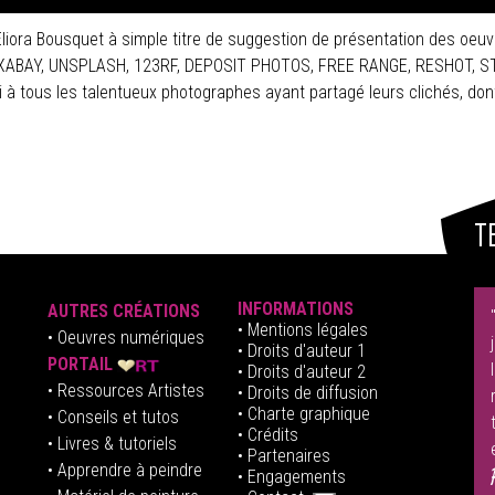
Eliora Bousquet à simple titre de suggestion de présentation des oeuv
 PIXABAY, UNSPLASH, 123RF, DEPOSIT PHOTOS, FREE RANGE, RESHOT, 
tous les talentueux photographes ayant partagé leurs clichés, dont
T
INFORMATIONS
AUTRES CRÉATIONS
•
Mentions légales
•
Oeuvres numériques
• Droits d'auteur
1
PORTAIL
• Droits d'auteur 2
• Ressources Artistes
• Droits de diffusion
• Charte graphique
• Conseils et tutos
• Crédits
• Livres & tutoriels
•
Partenaires
• Apprendre à peindre
•
Engagements