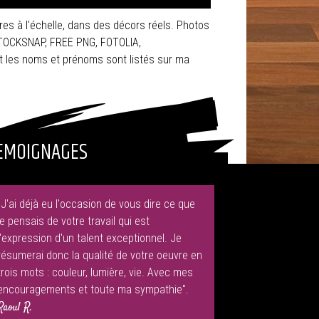
res à l'échelle, dans des décors réels. Photos
STOCKSNAP, FREE PNG, FOTOLIA,
 les noms et prénoms sont listés sur ma
EMOIGNAGES
"J'ai déjà eu l'occasion de vous dire ce que
je pensais de votre travail qui est
l'expression d'un talent exceptionnel. Je
résumerai donc la qualité de votre oeuvre en
trois mots : couleur, lumière, vie. Avec mes
encouragements et toute ma sympathie".
Raoul R.