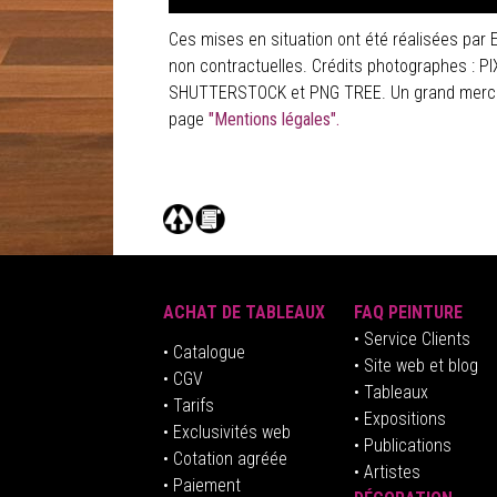
Ces mises en situation ont été réalisées par 
non contractuelles. Crédits photographes :
SHUTTERSTOCK et PNG TREE. Un grand merci à 
page
"Mentions légales".
ACHAT DE TABLEAUX
FAQ PEINTURE
• Service Clients
• Catalogue
• Site web et blog
• CGV
• Tableaux
• Tarifs
• Expositions
• Exclusivités web
• Publications
• Cotation agréée
• Artistes
• Paiement