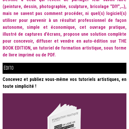
(peinture, dessin, photographie, sculpture, bricolage "DIY",…),
mais ne savent pas comment procéder, ni quel(s) logiciel(s)
utiliser pour parvenir à un résultat professionnel de façon
autonome, simple et économique, cet ouvrage pratique,
illustré de captures d’écrans, propose une solution complète
pour concevoir, diffuser et vendre en auto-édition sur THE
BOOK EDITION, un tutoriel de formation artistique, sous forme
de livre imprimé ou de PDF.
ÉDITO
Concevez et publiez vous-même vos tutoriels artistiques, en
toute simplicité !