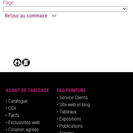
Page :
Retour au sommaire
>>
.
ACHAT DE TABLEAUX
FAQ PEINTURE
• Service Clients
• Catalogue
• Site web et blog
• CGV
• Tableaux
• Tarifs
• Expositions
• Exclusivités web
• Publications
• Cotation agréée