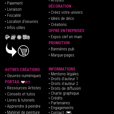
• Artistes
• Paiement
DÉCORATION
• Livraison
• Créez votre univers
• Fiscalité
•
Idées de déco
• Location d'oeuvres
• Créations
• Infos utiles
OFFRE ENTREPRISES
•
E
xpos clef en mai
n
PROMOTION
• Bannières pub
• Marque-pages
INFORMATIONS
AUTRES CRÉATIONS
•
Mentions légales
•
Oeuvres numériques
• Droits d'auteur
1
PORTAIL
• Droits d'auteur 2
• Ressources Artistes
• Droits de diffusion
• Charte graphique
• Conseils et tutos
• Crédits
• Livres & tutoriels
•
Partenaires
• Apprendre à peindre
•
Engagements
• Matériel de peinture
•
Contact