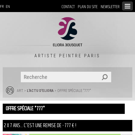
CONTACT
PLAN DU SITE
NEWSLETTER
FR
EN
ARTISTE PEINTRE PARIS
ART
>
L'ACTU D'ELIORA
> OFFRE SPÉCIALE "777"
OFFRE SPÉCIALE "777"
2 X 7 ANS... C'EST UNE REMISE DE - 777 € !