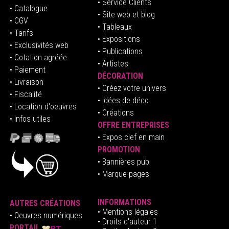
• Service Clients
• Catalogue
• Site web et blog
• CGV
• Tableaux
• Tarifs
• Expositions
• Exclusivités web
• Publications
• Cotation agréée
• Artistes
• Paiement
DÉCORATION
• Livraison
• Créez votre univers
• Fiscalité
•
Idées de déco
• Location d'oeuvres
• Créations
• Infos utiles
OFFRE ENTREPRISES
•
E
xpos clef en mai
n
PROMOTION
• Bannières pub
• Marque-pages
INFORMATIONS
AUTRES CRÉATIONS
•
Mentions légales
•
Oeuvres numériques
• Droits d'auteur
1
PORTAIL