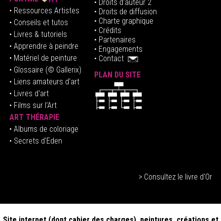
• Droits d'auteur 2
• Ressources Artistes
• Droits de diffusion
• Charte graphique
• Conseils et tutos
• Crédits
• Livres & tutoriels
•
Partenaires
• Apprendre à peindre
•
Engagements
• Matériel de peinture
•
Contact
• Glossaire
(© Gallerix)
PLAN DU SITE
•
Liens amateurs d'art
• Livres d'art
• Films sur l'Art
ART THÉRAPIE
•
Albums de coloriage
• Secrets d'Eden
> Consultez le livre d'Or
Site internet (dont cahier des charges), peintures, créations et