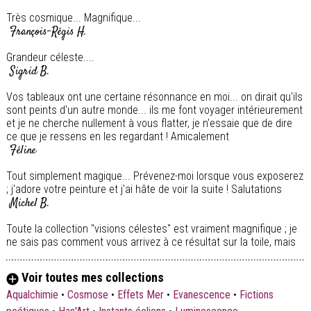
Très cosmique... Magnifique...
François-Régis H.
Grandeur céleste....
Sigrid B.
Vos tableaux ont une certaine résonnance en moi... on dirait qu'ils
sont peints d'un autre monde... ils me font voyager intérieurement
et je ne cherche nullement à vous flatter, je n'essaie que de dire
ce que je ressens en les regardant ! Amicalement
Féline
Tout simplement magique... Prévenez-moi lorsque vous exposerez
; j'adore votre peinture et j'ai hâte de voir la suite ! Salutations
Michel B.
Toute la collection "visions célestes" est vraiment magnifique ; je
ne sais pas comment vous arrivez à ce résultat sur la toile, mais
chapeau bas ; j'adore !
Catherine Allanot
Voir toutes mes collections
Féérique... comme toujours. Bien amicalement
Aqualchimie
•
Cosmose
•
Effets Mer
•
Evanescence
•
Fictions
Evelyne Vignon