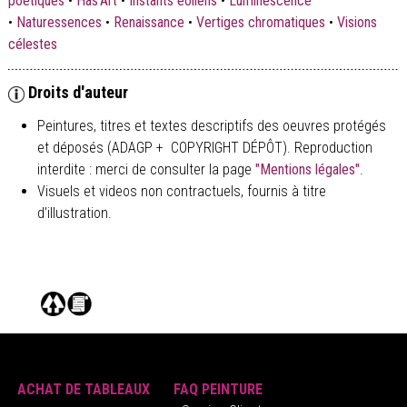
poétiques
•
Has'Art
•
Instants éoliens
•
Luminescence
•
Naturessences
•
Renaissance
•
Vertiges chromatiques
•
Visions
célestes
Droits d'auteur
Peintures, titres et textes descriptifs des oeuvres protégés
et déposés (ADAGP + COPYRIGHT DÉPÔT). Reproduction
interdite : merci de consulter la page
"Mentions légales"
.
Visuels et videos non contractuels, fournis à titre
d'illustration.
ACHAT DE TABLEAUX
FAQ PEINTURE