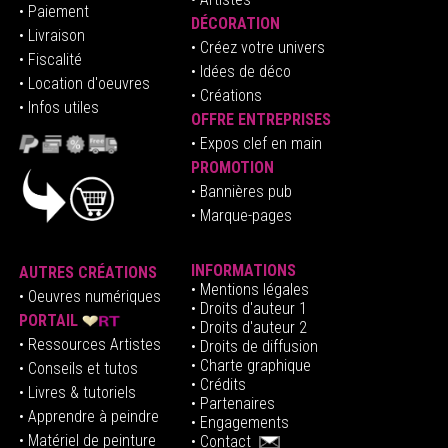
• Paiement
DÉCORATION
• Livraison
• Créez votre univers
• Fiscalité
•
Idées de déco
• Location d'oeuvres
• Créations
• Infos utiles
OFFRE ENTREPRISES
•
E
xpos clef en mai
n
PROMOTION
• Bannières pub
• Marque-pages
INFORMATIONS
AUTRES CRÉATIONS
•
Mentions légales
•
Oeuvres numériques
• Droits d'auteur
1
PORTAIL
• Droits d'auteur 2
• Ressources Artistes
• Droits de diffusion
• Charte graphique
• Conseils et tutos
• Crédits
• Livres & tutoriels
•
Partenaires
• Apprendre à peindre
•
Engagements
• Matériel de peinture
•
Contact