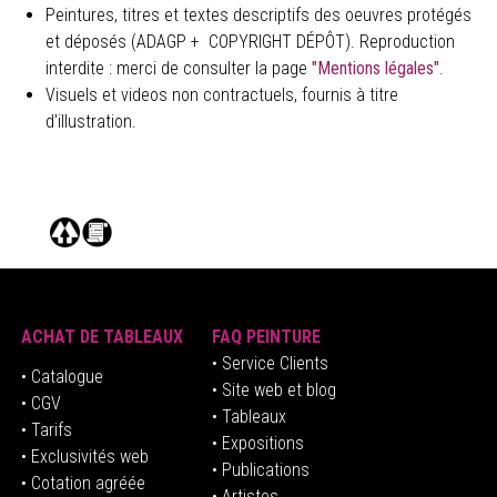
Peintures, titres et textes descriptifs des oeuvres protégés
et déposés (ADAGP + COPYRIGHT DÉPÔT). Reproduction
interdite : merci de consulter la page
"Mentions légales"
.
Visuels et videos non contractuels, fournis à titre
d'illustration.
ACHAT DE TABLEAUX
FAQ PEINTURE
• Service Clients
• Catalogue
• Site web et blog
• CGV
• Tableaux
• Tarifs
• Expositions
• Exclusivités web
• Publications
• Cotation agréée
• Artistes