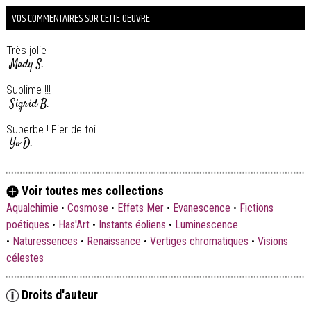
VOS COMMENTAIRES SUR CETTE OEUVRE
Très jolie
Mady S.
Sublime !!!
Sigrid B.
Superbe ! Fier de toi...
Yo D.
Voir toutes mes collections
Aqualchimie
•
Cosmose
•
Effets Mer
•
Evanescence
•
Fictions
poétiques
•
Has'Art
•
Instants éoliens
•
Luminescence
•
Naturessences
•
Renaissance
•
Vertiges chromatiques
•
Visions
célestes
Droits d'auteur