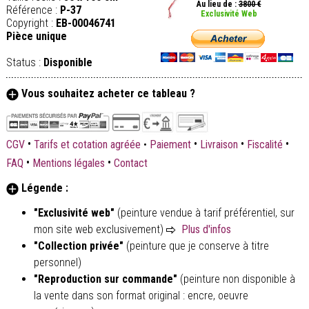
Au lieu de :
3800 €
Référence :
P-37
Exclusivité Web
Copyright :
EB-00046741
Pièce unique
Status :
Disponible
Vous souhaitez acheter ce tableau ?
•
•
•
•
CGV
Tarifs et cotation agréée
•
Paiement
Livraison
Fiscalité
•
•
FAQ
Mentions légales
Contact
Légende :
"Exclusivité web"
(peinture vendue à tarif préférentiel, sur
mon site web exclusivement)
Plus d'infos
"Collection privée"
(peinture que je conserve à titre
personnel)
"Reproduction sur commande"
(peinture non disponible à
la vente dans son format original : encre, oeuvre