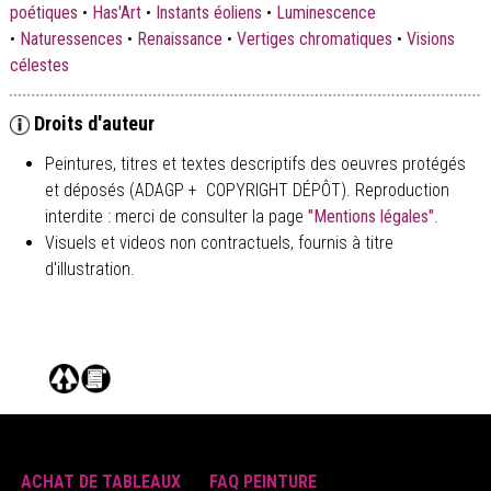
poétiques
•
Has'Art
•
Instants éoliens
•
Luminescence
•
Naturessences
•
Renaissance
•
Vertiges chromatiques
•
Visions
célestes
Droits d'auteur
Peintures, titres et textes descriptifs des oeuvres protégés
et déposés (ADAGP + COPYRIGHT DÉPÔT). Reproduction
interdite : merci de consulter la page
"Mentions légales"
.
Visuels et videos non contractuels, fournis à titre
d'illustration.
ACHAT DE TABLEAUX
FAQ PEINTURE