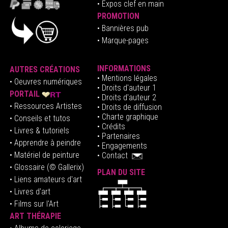
•
E
xpos clef en mai
n
PROMOTION
• Bannières pub
• Marque-pages
INFORMATIONS
AUTRES CRÉATIONS
•
Mentions légales
•
Oeuvres numériques
• Droits d'auteur
1
PORTAIL
• Droits d'auteur 2
• Ressources Artistes
• Droits de diffusion
• Charte graphique
• Conseils et tutos
• Crédits
• Livres & tutoriels
•
Partenaires
• Apprendre à peindre
•
Engagements
• Matériel de peinture
•
Contact
• Glossaire
(© Gallerix)
PLAN DU SITE
•
Liens amateurs d'art
• Livres d'art
• Films sur l'Art
ART THÉRAPIE