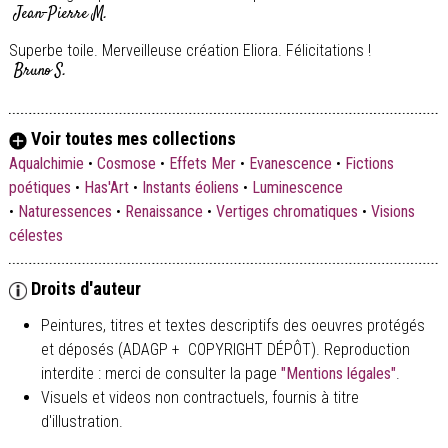
Jean-Pierre M.
Superbe toile. Merveilleuse création Eliora. Félicitations !
Bruno S.
Voir toutes mes collections
Aqualchimie
•
Cosmose
•
Effets Mer
•
Evanescence
•
Fictions
poétiques
•
Has'Art
•
Instants éoliens
•
Luminescence
•
Naturessences
•
Renaissance
•
Vertiges chromatiques
•
Visions
célestes
Droits d'auteur
Peintures, titres et textes descriptifs des oeuvres protégés
et déposés (ADAGP + COPYRIGHT DÉPÔT). Reproduction
interdite : merci de consulter la page
"Mentions légales"
.
Visuels et videos non contractuels, fournis à titre
d'illustration.