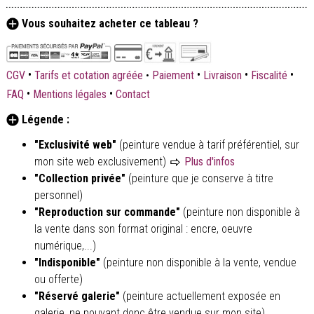
Vous souhaitez acheter ce tableau ?
•
•
•
•
CGV
Tarifs et cotation agréée
•
Paiement
Livraison
Fiscalité
•
•
FAQ
Mentions légales
Contact
Légende :
"Exclusivité web"
(peinture vendue à tarif préférentiel, sur
mon site web exclusivement)
Plus d'infos
"Collection privée"
(peinture que je conserve à titre
personnel)
"Reproduction sur commande"
(peinture non disponible à
la vente dans son format original : encre, oeuvre
numérique,...)
"Indisponible"
(peinture non disponible à la vente, vendue
ou offerte)
"Réservé galerie"
(peinture actuellement exposée en
galerie, ne pouvant donc être vendue sur mon site)