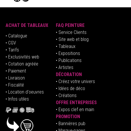
ACHAT DE TABLEAUX
FAQ PEINTURE
• Service Clients
• Catalogue
• Site web et blog
• CGV
• Tableaux
• Tarifs
• Expositions
• Exclusivités web
• Publications
• Cotation agréée
• Artistes
• Paiement
DÉCORATION
• Livraison
• Créez votre univers
• Fiscalité
•
Idées de déco
• Location d'oeuvres
• Créations
• Infos utiles
OFFRE ENTREPRISES
•
E
xpos clef en mai
n
PROMOTION
• Bannières pub
• Marque-pages