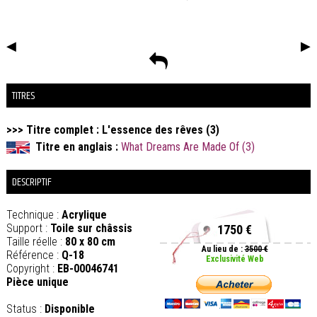
◀
▶
TITRES
>>> Titre complet : L'essence des rêves (3)
Titre en anglais :
What Dreams Are Made Of (3)
DESCRIPTIF
Technique :
Acrylique
Support :
Toile sur châssis
1750 €
Taille réelle :
80 x 80 cm
Au lieu de :
3500 €
Référence :
Q-18
Exclusivité Web
Copyright :
EB-00046741
Pièce unique
Status :
Disponible