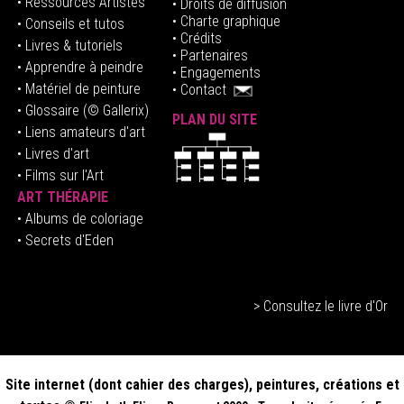
• Ressources Artistes
• Droits de diffusion
• Charte graphique
• Conseils et tutos
• Crédits
• Livres & tutoriels
•
Partenaires
• Apprendre à peindre
•
Engagements
• Matériel de peinture
•
Contact
• Glossaire
(© Gallerix)
PLAN DU SITE
•
Liens amateurs d'art
• Livres d'art
• Films sur l'Art
ART THÉRAPIE
•
Albums de coloriage
• Secrets d'Eden
> Consultez le livre d'Or
Site internet (dont cahier des charges), peintures, créations et