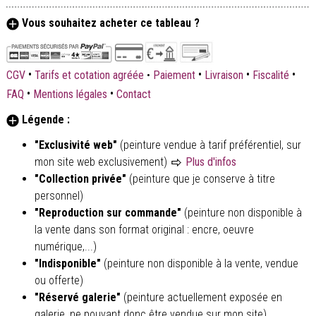
Vous souhaitez acheter ce tableau ?
•
•
•
•
CGV
Tarifs et cotation agréée
•
Paiement
Livraison
Fiscalité
•
•
FAQ
Mentions légales
Contact
Légende :
"Exclusivité web"
(peinture vendue à tarif préférentiel, sur
mon site web exclusivement)
Plus d'infos
"Collection privée"
(peinture que je conserve à titre
personnel)
"Reproduction sur commande"
(peinture non disponible à
la vente dans son format original : encre, oeuvre
numérique,...)
"Indisponible"
(peinture non disponible à la vente, vendue
ou offerte)
"Réservé galerie"
(peinture actuellement exposée en
galerie, ne pouvant donc être vendue sur mon site)