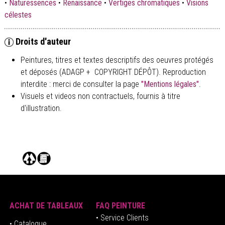
•
Naturessences
•
Renaissance
•
Vertiges chromatiques
•
Visions
célestes
Droits d'auteur
Peintures, titres et textes descriptifs des oeuvres protégés
et déposés (ADAGP + COPYRIGHT DÉPÔT). Reproduction
interdite : merci de consulter la page
"Mentions légales"
.
Visuels et videos non contractuels, fournis à titre
d'illustration.
ACHAT DE TABLEAUX
FAQ PEINTURE
• Service Clients
• Catalogue