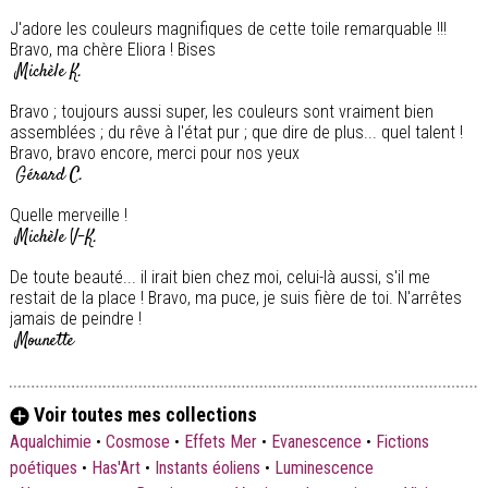
J'adore les couleurs magnifiques de cette toile remarquable !!!
Bravo, ma chère Eliora ! Bises
Michèle K.
Bravo ; toujours aussi super, les couleurs sont vraiment bien
assemblées ; du rêve à l'état pur ; que dire de plus... quel talent !
Bravo, bravo encore, merci pour nos yeux
Gérard C.
Quelle merveille !
Michèle V-K.
De toute beauté... il irait bien chez moi, celui-là aussi, s'il me
restait de la place ! Bravo, ma puce, je suis fière de toi. N'arrêtes
jamais de peindre !
Mounette
Voir toutes mes collections
Aqualchimie
•
Cosmose
•
Effets Mer
•
Evanescence
•
Fictions
poétiques
•
Has'Art
•
Instants éoliens
•
Luminescence