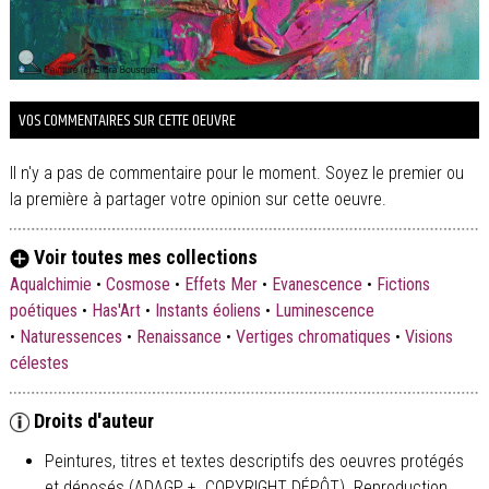
VOS COMMENTAIRES SUR CETTE OEUVRE
Il n'y a pas de commentaire pour le moment. Soyez le premier ou
la première à partager votre opinion sur cette oeuvre.
Voir toutes mes collections
Aqualchimie
•
Cosmose
•
Effets Mer
•
Evanescence
•
Fictions
poétiques
•
Has'Art
•
Instants éoliens
•
Luminescence
•
Naturessences
•
Renaissance
•
Vertiges chromatiques
•
Visions
célestes
Droits d'auteur
Peintures, titres et textes descriptifs des oeuvres protégés
et déposés (ADAGP + COPYRIGHT DÉPÔT). Reproduction