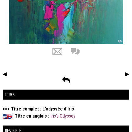
◀
▶
TITRES
>>> Titre complet : L'odyssée d'Iris
Titre en anglais :
Iris's Odyssey
DESCRIPTIF