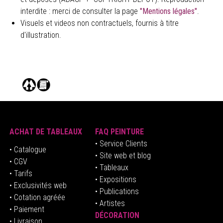
interdite : merci de consulter la page
"Mentions légales"
.
Visuels et videos non contractuels, fournis à titre
d'illustration.
ACHAT DE TABLEAUX
FAQ PEINTURE
• Service Clients
• Catalogue
• Site web et blog
• CGV
• Tableaux
• Tarifs
• Expositions
• Exclusivités web
• Publications
• Cotation agréée
• Artistes
• Paiement
DÉCORATION
• Livraison