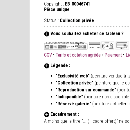
Copyright :
EB-00046741
Pièce unique
Status :
Collection privée
Vous souhaitez acheter ce tableau ?
•
•
CGV
Tarifs et cotation agréée
•
Paiement
Li
Légende :
"Exclusivité web"
(peinture vendue à ta
"Collection privée"
(peinture que je co
"Reproduction sur commande"
(peint
"Indisponible"
(peinture non disponible 
"Réservé galerie"
(peinture actuellem
Encadrement :
À moins que le titre "... (+ cadre offert)" ne