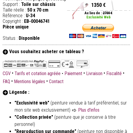
Support :
Toile sur châssis
1350 €
Taille réelle :
50 x 70 cm
Au lieu de :
2700 €
Référence :
U-34
Exclusivité Web
Copyright :
EB-00046741
Pièce unique
Status :
Disponible
Vous souhaitez acheter ce tableau ?
•
•
•
•
CGV
Tarifs et cotation agréée
•
Paiement
Livraison
Fiscalité
•
•
FAQ
Mentions légales
Contact
Légende :
"Exclusivité web"
(peinture vendue à tarif préférentiel, sur
mon site web exclusivement)
Plus d'infos
"Collection privée"
(peinture que je conserve à titre
personnel)
"Reproduction sur commande"
(peinture non disponible à