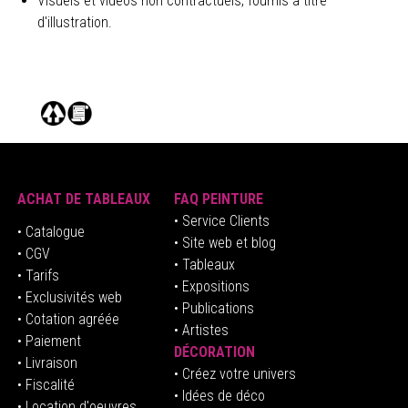
Visuels et videos non contractuels, fournis à titre
d'illustration.
ACHAT DE TABLEAUX
FAQ PEINTURE
• Service Clients
• Catalogue
• Site web et blog
• CGV
• Tableaux
• Tarifs
• Expositions
• Exclusivités web
• Publications
• Cotation agréée
• Artistes
• Paiement
DÉCORATION
• Livraison
• Créez votre univers
• Fiscalité
•
Idées de déco
• Location d'oeuvres