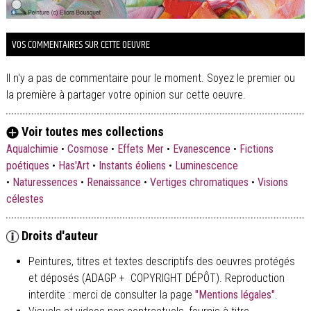
VOS COMMENTAIRES SUR CETTE OEUVRE
Il n'y a pas de commentaire pour le moment. Soyez le premier ou
la première à partager votre opinion sur cette oeuvre.
Voir toutes mes collections
Aqualchimie
•
Cosmose
•
Effets Mer
•
Evanescence
•
Fictions
poétiques
•
Has'Art
•
Instants éoliens
•
Luminescence
•
Naturessences
•
Renaissance
•
Vertiges chromatiques
•
Visions
célestes
Droits d'auteur
Peintures, titres et textes descriptifs des oeuvres protégés
et déposés (ADAGP + COPYRIGHT DÉPÔT). Reproduction
interdite : merci de consulter la page
"Mentions légales"
.