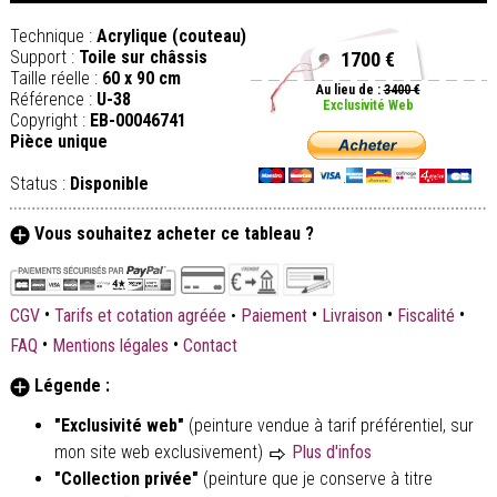
Technique :
Acrylique (couteau)
Support :
Toile sur châssis
1700 €
Taille réelle :
60 x 90 cm
Au lieu de :
3400 €
Référence :
U-38
Exclusivité Web
Copyright :
EB-00046741
Pièce unique
Status :
Disponible
Vous souhaitez acheter ce tableau ?
•
•
•
•
CGV
Tarifs et cotation agréée
•
Paiement
Livraison
Fiscalité
•
•
FAQ
Mentions légales
Contact
Légende :
"Exclusivité web"
(peinture vendue à tarif préférentiel, sur
mon site web exclusivement)
Plus d'infos
"Collection privée"
(peinture que je conserve à titre