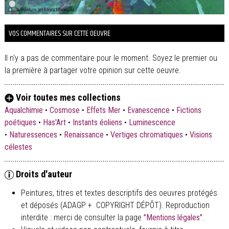
VOS COMMENTAIRES SUR CETTE OEUVRE
Il n'y a pas de commentaire pour le moment. Soyez le premier ou
la première à partager votre opinion sur cette oeuvre.
Voir toutes mes collections
Aqualchimie
•
Cosmose
•
Effets Mer
•
Evanescence
•
Fictions
poétiques
•
Has'Art
•
Instants éoliens
•
Luminescence
•
Naturessences
•
Renaissance
•
Vertiges chromatiques
•
Visions
célestes
Droits d'auteur
Peintures, titres et textes descriptifs des oeuvres protégés
et déposés (ADAGP + COPYRIGHT DÉPÔT). Reproduction
interdite : merci de consulter la page
"Mentions légales"
.