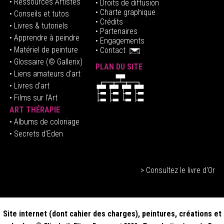
• Ressources Artistes
• Droits de diffusion
• Charte graphique
• Conseils et tutos
• Crédits
• Livres & tutoriels
•
Partenaires
• Apprendre à peindre
•
Engagements
• Matériel de peinture
•
Contact
• Glossaire
(© Gallerix)
PLAN DU SITE
•
Liens amateurs d'art
• Livres d'art
• Films sur l'Art
ART THÉRAPIE
•
Albums de coloriage
• Secrets d'Eden
> Consultez le livre d'Or
Site internet (dont cahier des charges), peintures, créations et