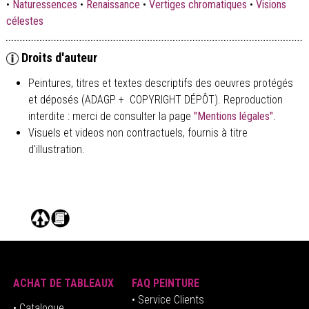
•
Naturessences
•
Renaissance
•
Vertiges chromatiques
•
Visions
célestes
Droits d'auteur
Peintures, titres et textes descriptifs des oeuvres protégés
et déposés (ADAGP + COPYRIGHT DÉPÔT). Reproduction
interdite : merci de consulter la page
"Mentions légales"
.
Visuels et videos non contractuels, fournis à titre
d'illustration.
ACHAT DE TABLEAUX
FAQ PEINTURE
• Service Clients
• Catalogue