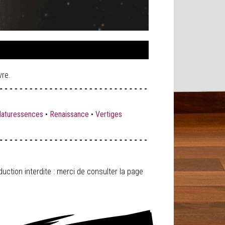
vre.
aturessences
•
Renaissance
•
Vertiges
tion interdite : merci de consulter la page