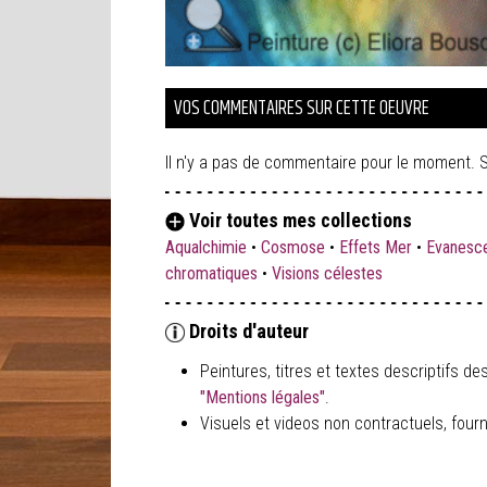
VOS COMMENTAIRES SUR CETTE OEUVRE
Il n'y a pas de commentaire pour le moment. S
Voir toutes mes collections
Aqualchimie
•
Cosmose
•
Effets Mer
•
Evanesc
chromatiques
•
Visions célestes
Droits d'auteur
Peintures, titres et textes descriptifs
"Mentions légales"
.
Visuels et videos non contractuels, fournis