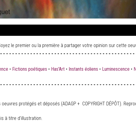
oyez le premier ou la première à partager votre opinion sur cette oeu
ence
•
Fictions poétiques
•
Has'Art
•
Instants éoliens
•
Luminescence
•
N
 des oeuvres protégés et déposés (ADAGP + COPYRIGHT DÉPÔT). Reproduc
 à titre d'illustration.