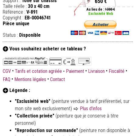
Support :
Toile sur châssis
650 €
Taille réelle :
30 x 40 cm
Au lieu de :
1300 €
Référence :
V-891
Exclusivité Web
Copyright :
EB-00046741
Pièce unique
Status :
Disponible
Vous souhaitez acheter ce tableau ?
•
•
•
•
CGV
Tarifs et cotation agréée
•
Paiement
Livraison
Fiscalité
•
•
FAQ
Mentions légales
Contact
Légende :
"Exclusivité web"
(peinture vendue à tarif préférentiel, sur
mon site web exclusivement)
Plus d'infos
"Collection privée"
(peinture que je conserve à titre
personnel)
"Reproduction sur commande"
(peinture non disponible à