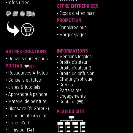
• Infos utiles
OFFRE ENTREPRISES
•
E
xpos clef en mai
n
PROMOTION
• Bannières pub
• Marque-pages
INFORMATIONS
AUTRES CRÉATIONS
•
Mentions légales
•
Oeuvres numériques
• Droits d'auteur
1
PORTAIL
• Droits d'auteur 2
• Ressources Artistes
• Droits de diffusion
• Charte graphique
• Conseils et tutos
• Crédits
• Livres & tutoriels
•
Partenaires
• Apprendre à peindre
•
Engagements
• Matériel de peinture
•
Contact
• Glossaire
(© Gallerix)
PLAN DU SITE
•
Liens amateurs d'art
• Livres d'art
• Films sur l'Art