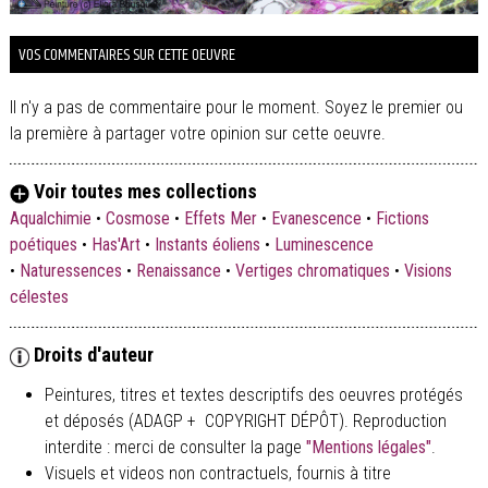
VOS COMMENTAIRES SUR CETTE OEUVRE
Il n'y a pas de commentaire pour le moment. Soyez le premier ou
la première à partager votre opinion sur cette oeuvre.
Voir toutes mes collections
Aqualchimie
•
Cosmose
•
Effets Mer
•
Evanescence
•
Fictions
poétiques
•
Has'Art
•
Instants éoliens
•
Luminescence
•
Naturessences
•
Renaissance
•
Vertiges chromatiques
•
Visions
célestes
Droits d'auteur
Peintures, titres et textes descriptifs des oeuvres protégés
et déposés (ADAGP + COPYRIGHT DÉPÔT). Reproduction
interdite : merci de consulter la page
"Mentions légales"
.
Visuels et videos non contractuels, fournis à titre