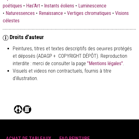
poétiques
•
Has'Art
•
Instants éoliens
•
Luminescence
•
Naturessences
•
Renaissance
•
Vertiges chromatiques
•
Visions
célestes
Droits d'auteur
Peintures, titres et textes descriptifs des oeuvres protégés
et déposés (ADAGP + COPYRIGHT DÉPÔT). Reproduction
interdite : merci de consulter la page
"Mentions légales"
.
Visuels et videos non contractuels, fournis à titre
d'illustration.
ACHAT DE TABLEAUX
FAQ PEINTURE