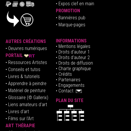
•
E
xpos clef en mai
n
PROMOTION
• Bannières pub
• Marque-pages
INFORMATIONS
AUTRES CRÉATIONS
•
Mentions légales
•
Oeuvres numériques
• Droits d'auteur
1
PORTAIL
• Droits d'auteur 2
• Ressources Artistes
• Droits de diffusion
• Charte graphique
• Conseils et tutos
• Crédits
• Livres & tutoriels
•
Partenaires
• Apprendre à peindre
•
Engagements
• Matériel de peinture
•
Contact
• Glossaire
(© Gallerix)
PLAN DU SITE
•
Liens amateurs d'art
• Livres d'art
• Films sur l'Art
ART THÉRAPIE