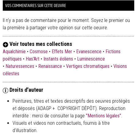
VOS COMMENTAIRES SUR CETTE OEUVRE
Il n'y a pas de commentaire pour le moment. Soyez le premier ou
la première à partager votre opinion sur cette oeuvre.
Voir toutes mes collections
Aqualchimie
•
Cosmose
•
Effets Mer
•
Evanescence
•
Fictions
poétiques
•
Has'Art
•
Instants éoliens
•
Luminescence
•
Naturessences
•
Renaissance
•
Vertiges chromatiques
•
Visions
célestes
Droits d'auteur
Peintures, titres et textes descriptifs des oeuvres protégés
et déposés (ADAGP + COPYRIGHT DÉPÔT). Reproduction
interdite : merci de consulter la page
"Mentions légales"
.
Visuels et videos non contractuels, fournis à titre
d'illustration.