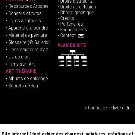
• Droits d'auteur 2
• Ressources Artistes
• Droits de diffusion
• Charte graphique
• Conseils et tutos
• Crédits
• Livres & tutoriels
•
Partenaires
• Apprendre à peindre
•
Engagements
• Matériel de peinture
•
Contact
• Glossaire
(© Gallerix)
PLAN DU SITE
•
Liens amateurs d'art
• Livres d'art
• Films sur l'Art
ART THÉRAPIE
•
Albums de coloriage
• Secrets d'Eden
> Consultez le livre d'Or
Site internet (dont cahier des charges), peintures, créations et