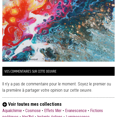
VOS COMMENTAIRES SUR CETTE OEUVRE
Il n'y a pas de commentaire pour le moment. Soyez le premier ou
la première à partager votre opinion sur cette oeuvre.
Voir toutes mes collections
Aqualchimie
•
Cosmose
•
Effets Mer
•
Evanescence
•
Fictions
poétiques
•
Has'Art
•
Instants éoliens
•
Luminescence