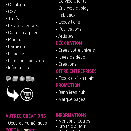
• Service Clients
• Catalogue
• Site web et blog
• CGV
• Tableaux
• Tarifs
• Expositions
• Exclusivités web
• Publications
• Cotation agréée
• Artistes
• Paiement
DÉCORATION
• Livraison
• Créez votre univers
• Fiscalité
•
Idées de déco
• Location d'oeuvres
• Créations
• Infos utiles
OFFRE ENTREPRISES
•
E
xpos clef en mai
n
PROMOTION
• Bannières pub
• Marque-pages
INFORMATIONS
AUTRES CRÉATIONS
•
Mentions légales
•
Oeuvres numériques
• Droits d'auteur
1
PORTAIL