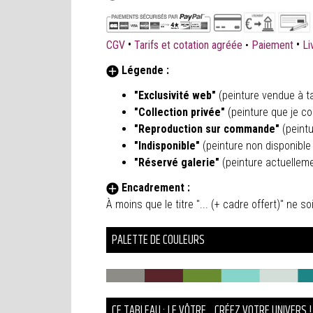
•
•
CGV
Tarifs et cotation agréée
•
Paiement
Li
Légende :
"Exclusivité web"
(peinture vendue à ta
"Collection privée"
(peinture que je co
"Reproduction sur commande"
(peint
"Indisponible"
(peinture non disponible 
"Réservé galerie"
(peinture actuellem
Encadrement :
À moins que le titre "... (+ cadre offert)" ne
PALETTE DE COULEURS
CE TABLEAU : LE VÔTRE... CRÉEZ VOTRE UNIVERS !