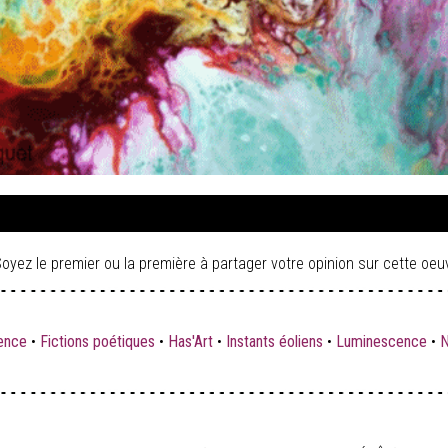
oyez le premier ou la première à partager votre opinion sur cette oeu
ence
•
Fictions poétiques
•
Has'Art
•
Instants éoliens
•
Luminescence
•
N