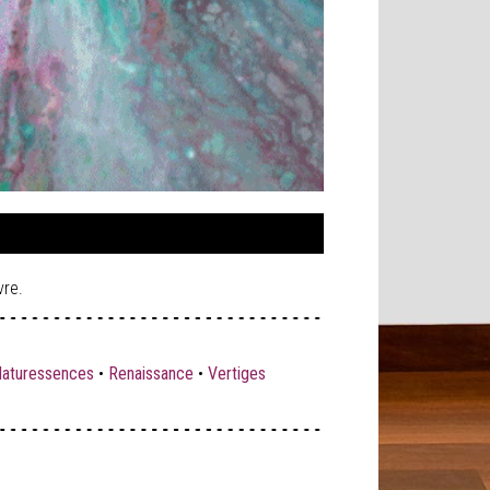
vre.
aturessences
•
Renaissance
•
Vertiges