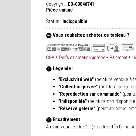
Copyright :
EB-00046741
Pièce unique
Status :
Indisponible
Vous souhaitez acheter ce tableau ?
•
•
CGV
Tarifs et cotation agréée
•
Paiement
Li
Légende :
"Exclusivité web"
(peinture vendue à ta
"Collection privée"
(peinture que je co
"Reproduction sur commande"
(peint
"Indisponible"
(peinture non disponible 
"Réservé galerie"
(peinture actuellem
Encadrement :
À moins que le titre "... (+ cadre offert)" ne