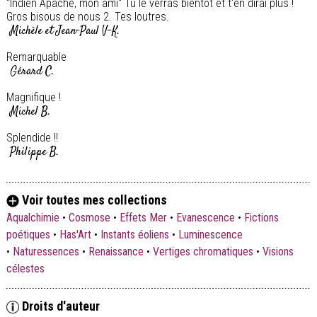
"Indien Apache, mon ami" Tu le verras bientôt et t'en dirai plus !
Gros bisous de nous 2. Tes loutres.
Michèle et Jean-Paul V-K.
Remarquable
Gérard C.
Magnifique !
Michel B.
Splendide !!
Philippe B.
Voir toutes mes collections
Aqualchimie
•
Cosmose
•
Effets Mer
•
Evanescence
•
Fictions
poétiques
•
Has'Art
•
Instants éoliens
•
Luminescence
•
Naturessences
•
Renaissance
•
Vertiges chromatiques
•
Visions
célestes
Droits d'auteur