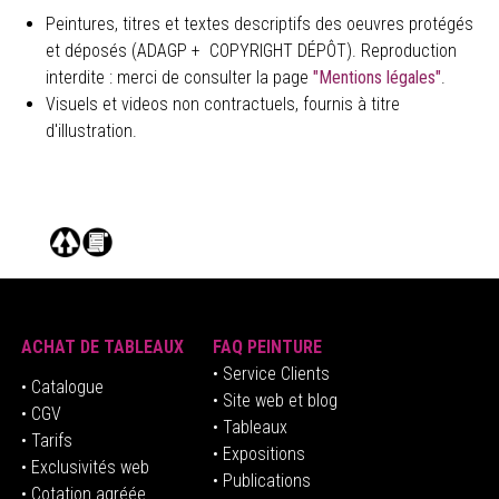
Peintures, titres et textes descriptifs des oeuvres protégés
et déposés (ADAGP + COPYRIGHT DÉPÔT). Reproduction
interdite : merci de consulter la page
"Mentions légales"
.
Visuels et videos non contractuels, fournis à titre
d'illustration.
ACHAT DE TABLEAUX
FAQ PEINTURE
• Service Clients
• Catalogue
• Site web et blog
• CGV
• Tableaux
• Tarifs
• Expositions
• Exclusivités web
• Publications
• Cotation agréée