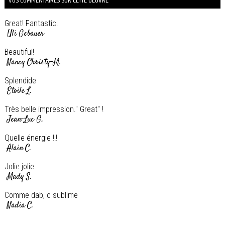
VOS COMMENTAIRES SUR CETTE OEUVRE
Great! Fantastic!
Uli Gebauer
Beautiful!
Nancy Christy-M.
Splendide
Etoile L.
Très belle impression." Great" !
Jean-Luc G.
Quelle énergie !!!
Alain C.
Jolie jolie
Mady S.
Comme dab, c sublime
Nadia C.
Que de soleil et de vie dans vos toiles ! J'aime...