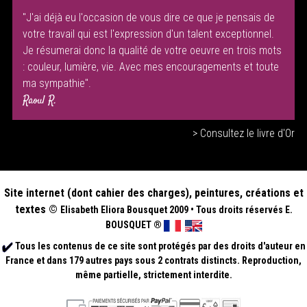
"J'ai déjà eu l'occasion de vous dire ce que je pensais de
votre travail qui est l'expression d'un talent exceptionnel.
Je résumerai donc la qualité de votre oeuvre en trois mots
: couleur, lumière, vie. Avec mes encouragements et toute
ma sympathie".
Raoul R.
> Consultez le livre d'Or
Site internet (dont cahier des charges), peintures, créations et
textes ©
Elisabeth
Eliora Bousquet
2009
•
Tous droits réservés E.
BOUSQUET
®
Tous les contenus de ce site sont protégés par des droits d'auteur en
France et dans 179 autres pays sous 2 contrats distincts. Reproduction,
même partielle, strictement interdite.
.