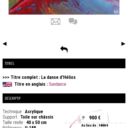
◀
▶
TITRES
>>> Titre complet : La danse d'Hélios
Titre en anglais :
Sundance
DESCRIPTIF
Technique :
Acrylique
Support :
Toile sur châssis
900 €
Taille réelle :
40 x 50 cm
Au lieu de :
1800 €
Référence :
U-188