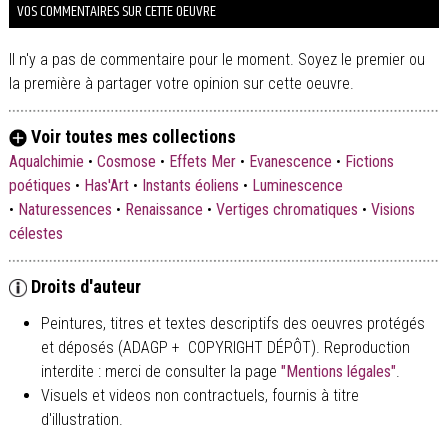
VOS COMMENTAIRES SUR CETTE OEUVRE
Il n'y a pas de commentaire pour le moment. Soyez le premier ou
la première à partager votre opinion sur cette oeuvre.
Voir toutes mes collections
Aqualchimie
•
Cosmose
•
Effets Mer
•
Evanescence
•
Fictions
poétiques
•
Has'Art
•
Instants éoliens
•
Luminescence
•
Naturessences
•
Renaissance
•
Vertiges chromatiques
•
Visions
célestes
Droits d'auteur
Peintures, titres et textes descriptifs des oeuvres protégés
et déposés (ADAGP + COPYRIGHT DÉPÔT). Reproduction
interdite : merci de consulter la page
"Mentions légales"
.
Visuels et videos non contractuels, fournis à titre
d'illustration.