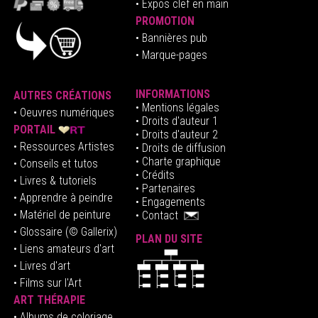
•
E
xpos clef en mai
n
PROMOTION
• Bannières pub
• Marque-pages
INFORMATIONS
AUTRES CRÉATIONS
•
Mentions légales
•
Oeuvres numériques
• Droits d'auteur
1
PORTAIL
• Droits d'auteur 2
• Ressources Artistes
• Droits de diffusion
• Charte graphique
• Conseils et tutos
• Crédits
• Livres & tutoriels
•
Partenaires
• Apprendre à peindre
•
Engagements
• Matériel de peinture
•
Contact
• Glossaire
(© Gallerix)
PLAN DU SITE
•
Liens amateurs d'art
• Livres d'art
• Films sur l'Art
ART THÉRAPIE
•
Albums de coloriage