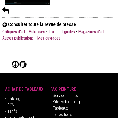
Consulter toute la revue de presse
•
Critiques d'art
•
Entrevues
•
Livres et guides
Magazines d'art
•
Autres publications
•
Mes ouvrages
ACHAT DE TABLEAUX
FAQ PEINTURE
• Service Clients
• Catalogue
• Site web et blog
• CGV
• Tableaux
• Tarifs
• Expositions
• Exclusivités web