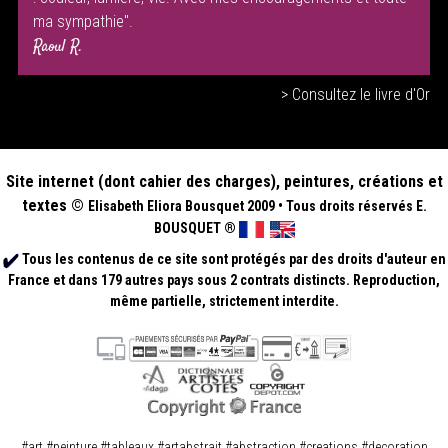
ma sympathie".
Raoul R.
> Consultez le livre d'Or
Site internet (dont cahier des charges), peintures, créations et
textes ©
Elisabeth
Eliora Bousquet
2009
•
Tous droits réservés E.
BOUSQUET
®
Tous les contenus de ce site sont protégés par des droits d'auteur en
France et dans 179 autres pays sous 2 contrats distincts. Reproduction,
même partielle, strictement interdite.
.
.
#art #peinture #tableaux #artabstrait #abstraction #creations #decoration