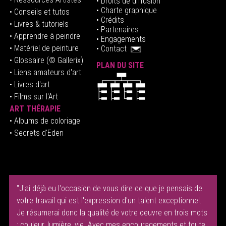
• Droits de diffusion
• Charte graphique
• Conseils et tutos
• Crédits
• Livres & tutoriels
•
Partenaires
• Apprendre à peindre
•
Engagements
• Matériel de peinture
•
Contact
• Glossaire
(© Gallerix)
PLAN DU SITE
•
Liens amateurs d'art
• Livres d'art
• Films sur l'Art
ART THÉRAPIE
•
Albums de coloriage
• Secrets d'Eden
"J'ai déjà eu l'occasion de vous dire ce que je pensais de
votre travail qui est l'expression d'un talent exceptionnel.
Je résumerai donc la qualité de votre oeuvre en trois mots
: couleur, lumière, vie. Avec mes encouragements et toute