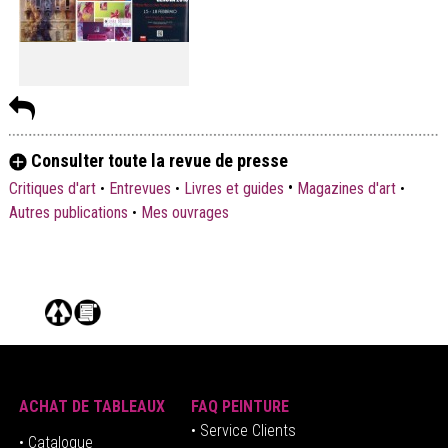
Consulter toute la revue de presse
•
Critiques d'art
•
Entrevues
•
Livres et guides
Magazines d'art
•
Autres publications
•
Mes ouvrages
ACHAT DE TABLEAUX
FAQ PEINTURE
• Service Clients
• Catalogue