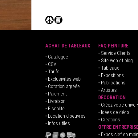
ACHAT DE TABLEAUX
FAQ PEINTURE
• Service Clients
• Catalogue
• Site web et blog
• CGV
• Tableaux
• Tarifs
• Expositions
• Exclusivités web
• Publications
• Cotation agréée
• Artistes
• Paiement
DÉCORATION
• Livraison
• Créez votre univer
• Fiscalité
•
Idées de déco
• Location d'oeuvres
• Créations
• Infos utiles
OFFRE ENTREPRIS
•
E
xpos clef en mai