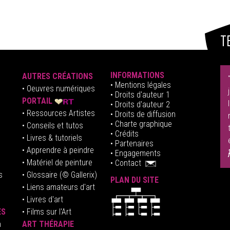
T
INFORMATIONS
AUTRES CRÉATIONS
•
Mentions légales
•
Oeuvres numériques
• Droits d'auteur
1
PORTAIL
• Droits d'auteur 2
• Ressources Artistes
• Droits de diffusion
• Charte graphique
• Conseils et tutos
• Crédits
• Livres & tutoriels
•
Partenaires
• Apprendre à peindre
•
Engagements
• Matériel de peinture
•
Contact
s
• Glossaire
(© Gallerix)
PLAN DU SITE
•
Liens amateurs d'art
• Livres d'art
ES
• Films sur l'Art
n
ART THÉRAPIE