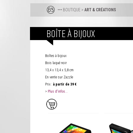
••• BOUTIQUE
>
ART & CRÉATIONS
BOÎTE À BIJOUX
Boîtes à bijoux
Bois laqué noir
13,4 x 13,4 x 5,8 cm
En vente sur Zazzle
Prix :
à partir de
39 €
>
Plus d'infos...