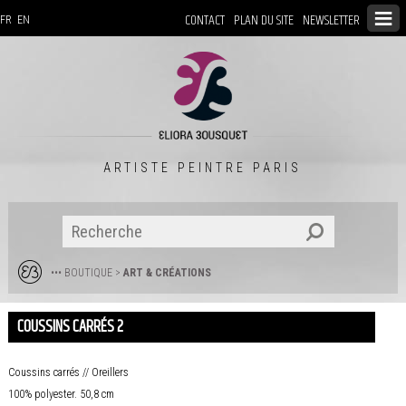
CONTACT
PLAN DU SITE
NEWSLETTER
FR
EN
ARTISTE PEINTRE PARIS
••• BOUTIQUE
>
ART & CRÉATIONS
COUSSINS CARRÉS 2
Coussins carrés // Oreillers
100% polyester.
50,8 cm