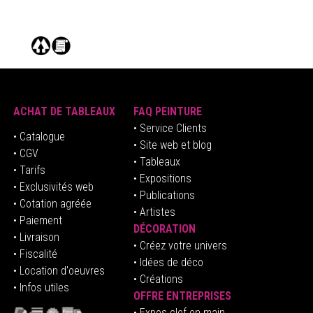
ACHAT DE TABLEAUX
FAQ PEINTURE
• Service Clients
• Catalogue
• Site web et blog
• CGV
• Tableaux
• Tarifs
• Expositions
• Exclusivités web
• Publications
• Cotation agréée
• Artistes
• Paiement
DÉCORATION
• Livraison
• Créez votre univers
• Fiscalité
•
Idées de déco
• Location d'oeuvres
• Créations
• Infos utiles
OFFRE ENTREPRISES
•
E
xpos clef en mai
n