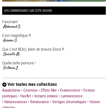
VOS COMMENTAIRES SUR CETTE OEUVRE
Fascinant
Mohamed S.
Il est magnifique !!!
Aurore G.
Que c'est BEAU, plein de bravos Eliora !!!
Danielle M.
Quelle belle peinture !
Victoria L.
Voir toutes mes collections
Aqualchimie
•
Cosmose
•
Effets Mer
•
Evanescence
•
Fictions
poétiques
•
Has'Art
•
Instants éoliens
•
Luminescence
•
Naturessences
•
Renaissance
•
Vertiges chromatiques
•
Visions
célestes