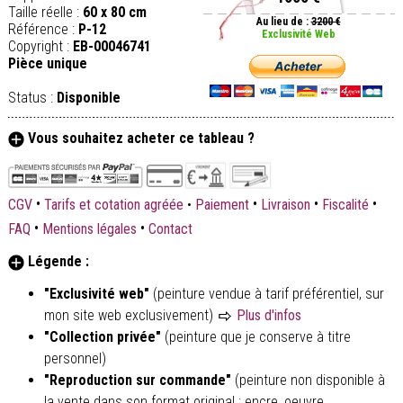
Taille réelle :
60 x 80 cm
Au lieu de :
3200 €
Référence :
P-12
Exclusivité Web
Copyright :
EB-00046741
Pièce unique
Status :
Disponible
Vous souhaitez acheter ce tableau ?
•
•
•
•
CGV
Tarifs et cotation agréée
•
Paiement
Livraison
Fiscalité
•
•
FAQ
Mentions légales
Contact
Légende :
"Exclusivité web"
(peinture vendue à tarif préférentiel, sur
mon site web exclusivement)
Plus d'infos
"Collection privée"
(peinture que je conserve à titre
personnel)
"Reproduction sur commande"
(peinture non disponible à
la vente dans son format original : encre, oeuvre