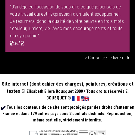
"J'ai déjà eu l'occasion de vous dire ce que je pensais de
votre travail qui est l'expression d'un talent exceptionnel.
Je résumerai donc la qualité de votre oeuvre en trois mots
: couleur, lumière, vie. Avec mes encouragements et toute
ma sympathie".
Raoul R.
> Consultez le livre d'Or
Site internet (dont cahier des charges), peintures, créations et
textes ©
Elisabeth
Eliora Bousquet
2009
•
Tous droits réservés E.
BOUSQUET
®
Tous les contenus de ce site sont protégés par des droits d'auteur en
France et dans 179 autres pays sous 2 contrats distincts. Reproduction,
même partielle, strictement interdite.
.