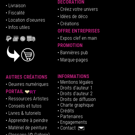
DÉCORATION
• Livraison
• Créez votre univers
• Fiscalité
•
Idées de déco
• Location d'oeuvres
• Créations
• Infos utiles
OFFRE ENTREPRISES
•
E
xpos clef en mai
n
PROMOTION
• Bannières pub
• Marque-pages
INFORMATIONS
AUTRES CRÉATIONS
•
Mentions légales
•
Oeuvres numériques
• Droits d'auteur
1
PORTAIL
• Droits d'auteur 2
• Ressources Artistes
• Droits de diffusion
• Charte graphique
• Conseils et tutos
• Crédits
• Livres & tutoriels
•
Partenaires
• Apprendre à peindre
•
Engagements
• Matériel de peinture
•
Contact
• Glossaire
(© Gallerix)