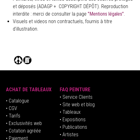
et déposés (ADAGP + COPYRIGHT DÉPÔT). Reproduction
interdite : merci de consulter la page
"Mentions légales"
.
Visuels et videos non contractuels, fournis à titre
d'illustration.
ACHAT DE TABLEAUX
FAQ PEINTURE
• Service Clients
• Catalogue
• Site web et blog
• CGV
• Tableaux
• Tarifs
• Expositions
• Exclusivités web
• Publications
• Cotation agréée
• Artistes
• Paiement