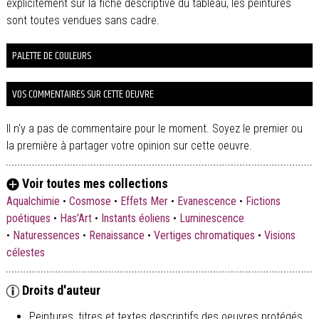
explicitement sur la fiche descriptive du tableau, les peintures
sont toutes vendues sans cadre.
PALETTE DE COULEURS
VOS COMMENTAIRES SUR CETTE OEUVRE
Il n'y a pas de commentaire pour le moment. Soyez le premier ou
la première à partager votre opinion sur cette oeuvre.
Voir toutes mes collections
Aqualchimie
•
Cosmose
•
Effets Mer
•
Evanescence
•
Fictions
poétiques
•
Has'Art
•
Instants éoliens
•
Luminescence
•
Naturessences
•
Renaissance
•
Vertiges chromatiques
•
Visions
célestes
Droits d'auteur
Peintures, titres et textes descriptifs des oeuvres protégés