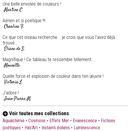
Une belle envolée de couleurs !
Martine C.
Aérien et si poétique !!!
Charline F.
Ce que cet oiseau recherche... je crois que vous l'avez déjà
trouvé...
Éliane de S.
Magnifique ! Ce tableau te ressemble tellement...
Mounette
Quelle force et explosion de couleur dans ton œuvre !
Victoria L.
J'adore !
Jean-Pierre M.
Sehr schön
Voir toutes mes collections
Dorothea Z.
Aqualchimie
•
Cosmose
•
Effets Mer
•
Evanescence
•
Fictions
poétiques
•
Has'Art
•
Instants éoliens
•
Luminescence